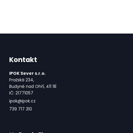
Kontakt
IPOK Sever s.r.o.
Pražská 234,
Budyně nad Ohří, 411 18
IČ: 21771057
ipok@ipok.cz
739 717 310