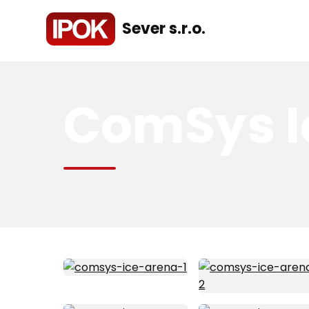
Sever s.r.o.
ComSys I