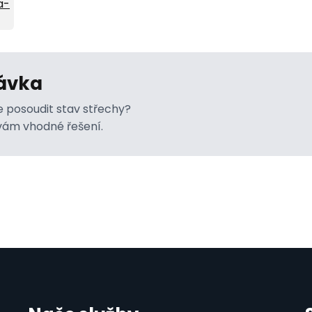
ávka
 posoudit stav střechy?
ám vhodné řešení.