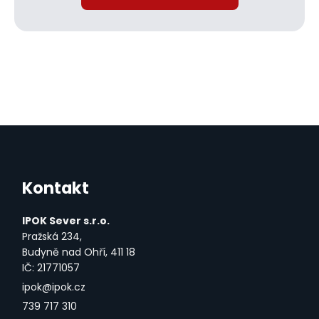
Kontakt
IPOK Sever s.r.o.
Pražská 234,
Budyně nad Ohří, 411 18
IČ: 21771057
ipok@ipok.cz
739 717 310